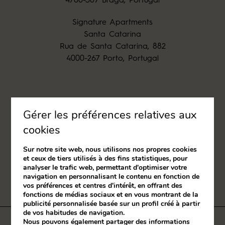
4700-307 Braga, Portugal
Signature Apartments
Santa Catarina
Rua de Santa Catarina, 882
4000-267 Porto, Portugal
(+351) 965 390 003
Gérer les préférences relatives aux
(Appel sur le réseau mobile national)
cookies
signature@signatureapartments.pt
Sur notre site web, nous utilisons nos propres cookies
et ceux de tiers utilisés à des fins statistiques, pour
analyser le trafic web, permettant d'optimiser votre
navigation en personnalisant le contenu en fonction de
vos préférences et centres d'intérêt, en offrant des
fonctions de médias sociaux et en vous montrant de la
publicité personnalisée basée sur un profil créé à partir
de vos habitudes de navigation.
Nous pouvons également partager des informations